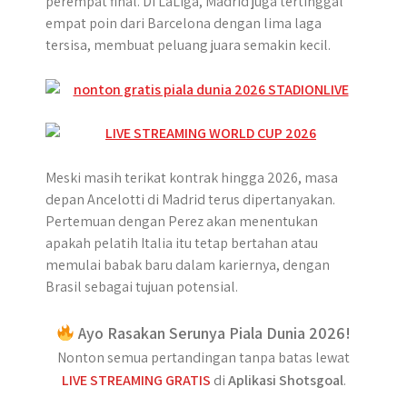
perempat final. Di LaLiga, Madrid juga tertinggal
empat poin dari Barcelona dengan lima laga
tersisa, membuat peluang juara semakin kecil.
Meski masih terikat kontrak hingga 2026, masa
depan Ancelotti di Madrid terus dipertanyakan.
Pertemuan dengan Perez akan menentukan
apakah pelatih Italia itu tetap bertahan atau
memulai babak baru dalam kariernya, dengan
Brasil sebagai tujuan potensial.
Ayo Rasakan Serunya Piala Dunia 2026!
Nonton semua pertandingan tanpa batas lewat
LIVE STREAMING GRATIS
di
Aplikasi Shotsgoal
.