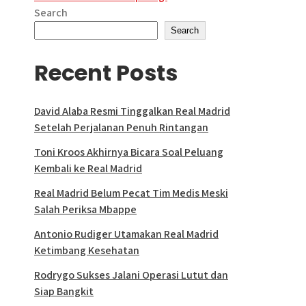
Search
Search
Recent Posts
David Alaba Resmi Tinggalkan Real Madrid
Setelah Perjalanan Penuh Rintangan
Toni Kroos Akhirnya Bicara Soal Peluang
Kembali ke Real Madrid
Real Madrid Belum Pecat Tim Medis Meski
Salah Periksa Mbappe
Antonio Rudiger Utamakan Real Madrid
Ketimbang Kesehatan
Rodrygo Sukses Jalani Operasi Lutut dan
Siap Bangkit