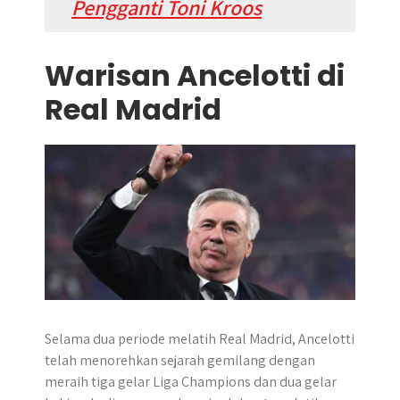
Pengganti Toni Kroos
Warisan Ancelotti di
Real Madrid
Selama dua periode melatih Real Madrid, Ancelotti
telah menorehkan sejarah gemilang dengan
meraih tiga gelar Liga Champions dan dua gelar