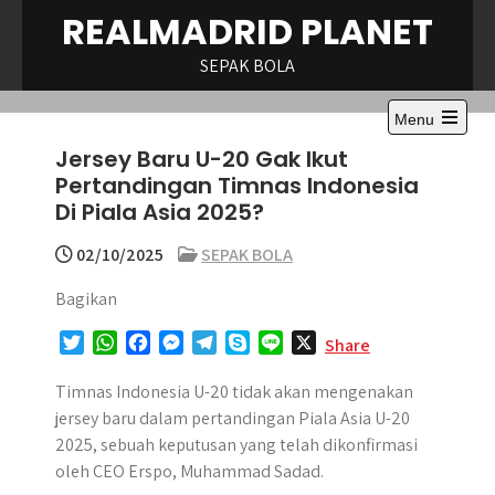
Skip
REALMADRID PLANET
to
content
SEPAK BOLA
Menu
Jersey Baru U-20 Gak Ikut
Pertandingan Timnas Indonesia
Di Piala Asia 2025?
02/10/2025
SEPAK BOLA
Bagikan
T
W
F
M
T
S
L
X
Share
w
h
a
e
e
k
i
i
a
c
s
l
y
n
Timnas Indonesia U-20 tidak akan mengenakan
t
t
e
s
e
p
e
jersey baru dalam pertandingan Piala Asia U-20
t
s
b
e
g
e
2025, sebuah keputusan yang telah dikonfirmasi
e
A
o
n
r
oleh CEO Erspo, Muhammad Sadad.
r
p
o
g
a