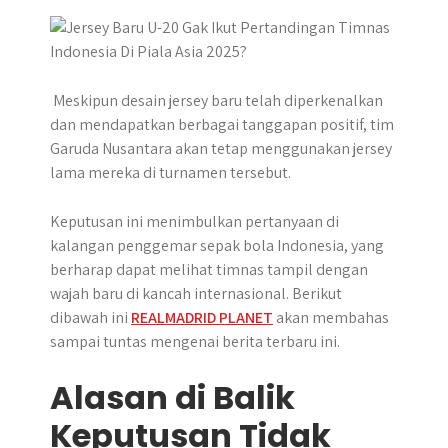
p
k
e
m
r
​ Meskipun desain jersey baru telah diperkenalkan
dan mendapatkan berbagai tanggapan positif, tim
Garuda Nusantara akan tetap menggunakan jersey
lama mereka di turnamen tersebut.
Keputusan ini menimbulkan pertanyaan di
kalangan penggemar sepak bola Indonesia, yang
berharap dapat melihat timnas tampil dengan
wajah baru di kancah internasional. Berikut
dibawah ini
REALMADRID PLANET
akan membahas
sampai tuntas mengenai berita terbaru ini.
Alasan di Balik
Keputusan Tidak