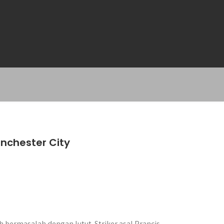
nchester City
 bermasalah dengan lutut. Striker asal Prancis