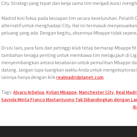
City. Strategi yang tepat dan kerja sama tim menjadi kunci mengha
Madrid kini fokus pada kesiapan tim secara keseluruhan. Pelatih
alternatif untuk menghadapi City. Hal ini termasuk menyesuai
peluang yang ada. Dengan begitu, absennya Mbappe tidak sepe
Di sisi lain, para fans dan petinggi klub tetap berharap Mbappe 
tambahan tenaga penting untuk membawa tim melaju jauh di Lig
menyeimbangkan antara kesabaran untuk pemulihan Mbappe dan k
datang. Jangan lupa luangkan waktu Anda untuk mengeksplorasi 
lainnya hanya dengan klik
realmadridplanet.com
.
Tags:
Alvaro Arbeloa
,
Kylian Mbappe
,
Manchester City
,
Real Madr
Post
Saviola Minta Franco Mastantuono Tak Dibandingkan dengan La
I
navigation