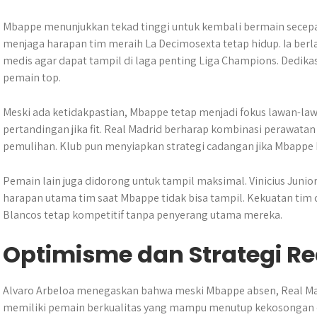
Mbappe menunjukkan tekad tinggi untuk kembali bermain secepa
menjaga harapan tim meraih La Decimosexta tetap hidup. Ia berla
medis agar dapat tampil di laga penting Liga Champions. Dedika
pemain top.
Meski ada ketidakpastian, Mbappe tetap menjadi fokus lawan-la
pertandingan jika fit. Real Madrid berharap kombinasi perawata
pemulihan. Klub pun menyiapkan strategi cadangan jika Mbappe b
Pemain lain juga didorong untuk tampil maksimal. Vinicius Juni
harapan utama tim saat Mbappe tidak bisa tampil. Kekuatan tim da
Blancos tetap kompetitif tanpa penyerang utama mereka.
Optimisme dan Strategi Re
Alvaro Arbeloa menegaskan bahwa meski Mbappe absen, Real Madr
memiliki pemain berkualitas yang mampu menutup kekosongan