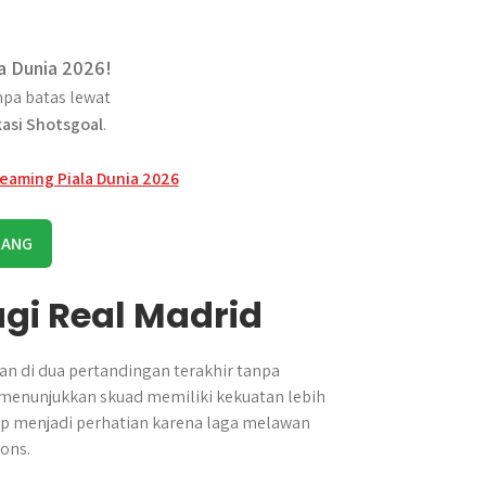
a Dunia 2026!
pa batas lewat
kasi Shotsgoal
.
RANG
i Real Madrid
n di dua pertandingan terakhir tanpa
menunjukkan skuad memiliki kekuatan lebih
ap menjadi perhatian karena laga melawan
ons.