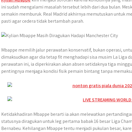
t
t
e
s
e
p
e
ini sudah mengalami masalah tersebut lebih dari dua bulan. Mes
t
s
b
e
g
e
semakin memburuk. Real Madrid akhirnya memutuskan untuk mem
e
A
o
n
r
pasti agar cedera tidak bertambah parah.
r
p
o
g
a
p
k
e
m
r
Mbappe memilih jalur perawatan konservatif, bukan operasi, unt
dimaksudkan agar dia tetap fit menghadapi sisa musim La Liga d
perawatan ini, ia diperkirakan akan absen setidaknya tiga mingg
pentingnya menjaga kondisi fisik pemain bintang tanpa memaks
Ketidakhadiran Mbappe berarti ia akan melewatkan pertandingan 
statusnya diragukan untuk leg pertama babak 16 besar Liga Cha
Bernabeu. Kehilangan Mbappe tentu menjadi pukulan besar, kare