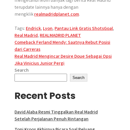
mengetahui lebih banyak lagi berita Real Madrid
terupdate lainnya hanya dengan
mengklik
realmadridplanet.com
.
Tags:
Endrick
,
Lyon
,
Pantau Link Gratis ShotsGoal
,
Real Madrid
,
REALMADRID PLANET
Post
Comeback Ferland Mendy: Saatnya Rebut Posisi
dari Carreras
navigation
Real Madrid Mengincar Desire Doue Sebagai Opsi
Jika Vinicius Junior Pergi
Search
Search
Recent Posts
David Alaba Resmi Tinggalkan Real Madrid
Setelah Perjalanan Penuh Rintangan
Toni Kroos Akhirnya Bicara Soal Peluang