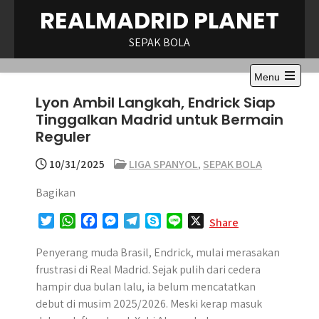
Skip
REALMADRID PLANET
to
content
SEPAK BOLA
Menu
Open
Lyon Ambil Langkah, Endrick Siap
the
main
Tinggalkan Madrid untuk Bermain
menu
Reguler
10/31/2025
LIGA SPANYOL
,
SEPAK BOLA
Bagikan
T
W
F
M
T
S
L
X
Share
w
h
a
e
e
k
i
i
a
c
s
l
y
n
Penyerang muda Brasil, Endrick, mulai merasakan
t
t
e
s
e
p
e
frustrasi di Real Madrid. Sejak pulih dari cedera
t
s
b
e
g
e
hampir dua bulan lalu, ia belum mencatatkan
e
A
o
n
r
debut di musim 2025/2026. Meski kerap masuk
r
p
o
g
a