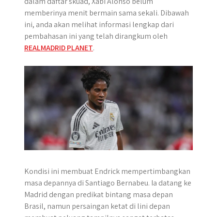
dalam daftar skuad, Xabi Alonso belum
p
k
e
m
memberinya menit bermain sama sekali. Dibawah
r
ini, anda akan melihat informasi lengkap dari
pembahasan ini yang telah dirangkum oleh
REALMADRID PLANET
.
Kondisi ini membuat Endrick mempertimbangkan
masa depannya di Santiago Bernabeu. Ia datang ke
Madrid dengan predikat bintang masa depan
Brasil, namun persaingan ketat di lini depan