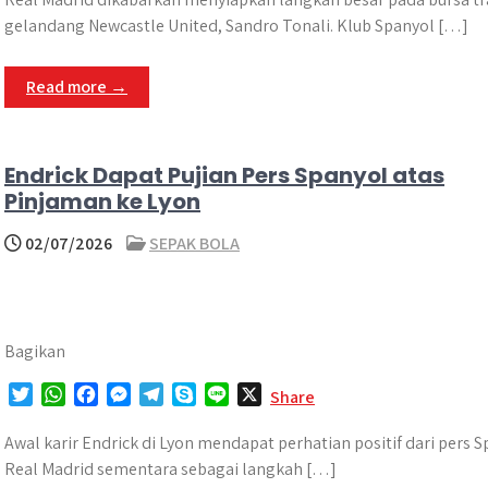
t
t
e
s
e
p
e
gelandang Newcastle United, Sandro Tonali. Klub Spanyol […]
t
s
b
e
g
e
e
A
o
n
r
Read more →
r
p
o
g
a
p
k
e
m
r
Endrick Dapat Pujian Pers Spanyol atas
Pinjaman ke Lyon
02/07/2026
SEPAK BOLA
Bagikan
T
W
F
M
T
S
L
X
Share
w
h
a
e
e
k
i
i
a
c
s
l
y
n
Awal karir Endrick di Lyon mendapat perhatian positif dari pers
t
t
e
s
e
p
e
Real Madrid sementara sebagai langkah […]