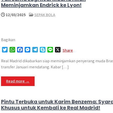
Meminjamkan Endrick ke Lyon!
12/03/2025
SEPAK BOLA
Bagikan
T
W
F
M
T
S
L
X
Share
w
h
a
e
e
k
i
i
a
c
s
l
y
n
Real Madrid dikabarkan siap meminjamkan penyerang muda Brasil,
t
t
e
s
e
p
e
transfer Januari mendatang. Kabar […]
t
s
b
e
g
e
e
A
o
n
r
Read more →
r
p
o
g
a
p
k
e
m
r
Pintu Terbuka untuk Karim Benzema: Syar
Khusus untuk Kembali ke Real Madrid!