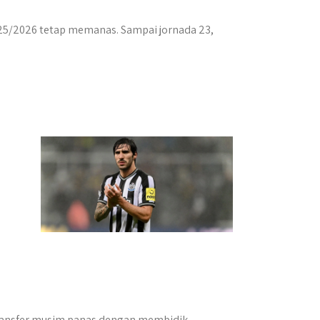
025/2026 tetap memanas. Sampai jornada 23,
transfer musim panas dengan membidik