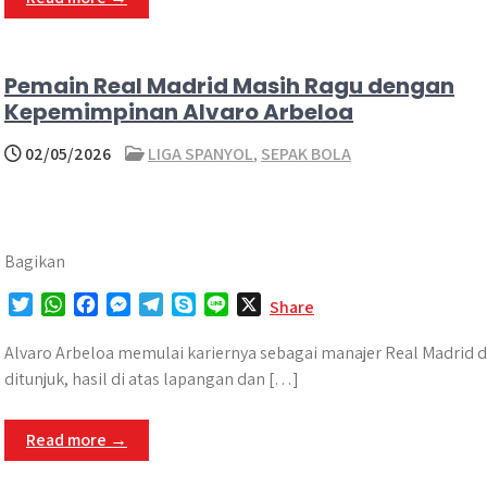
r
p
o
g
a
p
k
e
m
r
Pemain Real Madrid Masih Ragu dengan
Kepemimpinan Alvaro Arbeloa
02/05/2026
LIGA SPANYOL
,
SEPAK BOLA
Bagikan
T
W
F
M
T
S
L
X
Share
w
h
a
e
e
k
i
i
a
c
s
l
y
n
Alvaro Arbeloa memulai kariernya sebagai manajer Real Madrid d
t
t
e
s
e
p
e
ditunjuk, hasil di atas lapangan dan […]
t
s
b
e
g
e
e
A
o
n
r
Read more →
r
p
o
g
a
p
k
e
m