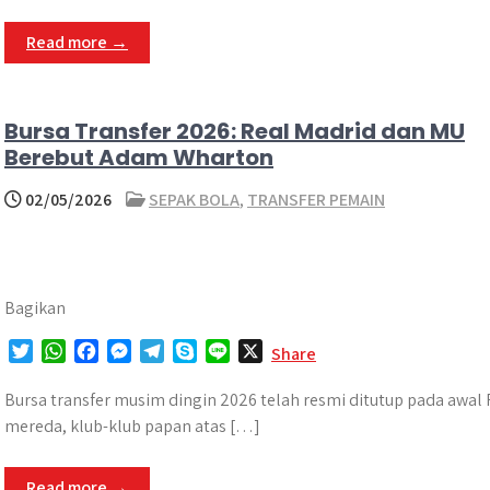
t
s
b
e
g
e
e
A
o
n
r
Read more →
r
p
o
g
a
p
k
e
m
r
Bursa Transfer 2026: Real Madrid dan MU
Berebut Adam Wharton
02/05/2026
SEPAK BOLA
,
TRANSFER PEMAIN
Bagikan
T
W
F
M
T
S
L
X
Share
w
h
a
e
e
k
i
i
a
c
s
l
y
n
Bursa transfer musim dingin 2026 telah resmi ditutup pada awal F
t
t
e
s
e
p
e
mereda, klub-klub papan atas […]
t
s
b
e
g
e
e
A
o
n
r
Read more →