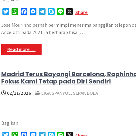
T
W
F
M
T
S
L
X
Share
w
h
a
e
e
k
i
i
a
c
s
l
y
n
Jose Mourinho pernah bermimpi menerima panggilan telepon dari
t
t
e
s
e
p
e
Ancelotti pada 2021. Ia berharap bisa […]
t
s
b
e
g
e
e
A
o
n
r
Read more →
r
p
o
g
a
p
k
e
m
r
Madrid Terus Bayangi Barcelona, Raphinha
Fokus Kami Tetap pada Diri Sendiri
02/11/2026
LIGA SPANYOL
,
SEPAK BOLA
Bagikan
T
W
F
M
T
S
L
X
Share