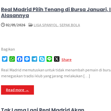
r
Real Madrid Pilih Tenang di Bursa Januari, I
Alasannya
02/05/2026
LIGA SPANYOL
,
SEPAK BOLA
Bagikan
T
W
F
M
T
S
L
X
Share
w
h
a
e
e
k
i
i
a
c
s
l
y
n
Real Madrid memutuskan untuk tidak menambah pemain di bursa t
t
t
e
s
e
p
e
menegaskan tradisi klub yang jarang melakukan […]
t
s
b
e
g
e
e
A
o
n
r
Read more →
r
p
o
g
a
p
k
e
m
r
Tak Lama Lagi Real Madrid Akan