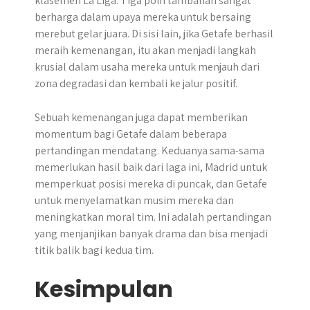
klasemen La Liga. Tiga poin tambahan sangat
berharga dalam upaya mereka untuk bersaing
merebut gelar juara. Di sisi lain, jika Getafe berhasil
meraih kemenangan, itu akan menjadi langkah
krusial dalam usaha mereka untuk menjauh dari
zona degradasi dan kembali ke jalur positif.
Sebuah kemenangan juga dapat memberikan
momentum bagi Getafe dalam beberapa
pertandingan mendatang. Keduanya sama-sama
memerlukan hasil baik dari laga ini, Madrid untuk
memperkuat posisi mereka di puncak, dan Getafe
untuk menyelamatkan musim mereka dan
meningkatkan moral tim. Ini adalah pertandingan
yang menjanjikan banyak drama dan bisa menjadi
titik balik bagi kedua tim.
Kesimpulan