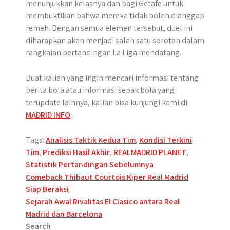
menunjukkan kelasnya dan bagi Getafe untuk
membuktikan bahwa mereka tidak boleh dianggap
remeh. Dengan semua elemen tersebut, duel ini
diharapkan akan menjadi salah satu sorotan dalam
rangkaian pertandingan La Liga mendatang.
Buat kalian yang ingin mencari informasi tentang
berita bola atau informasi sepak bola yang
terupdate lainnya, kalian bisa kunjungi kami di
MADRID INFO
.
Tags:
Analisis Taktik Kedua Tim
,
Kondisi Terkini
Tim
,
Prediksi Hasil Akhir
,
REALMADRID PLANET
,
Statistik Pertandingan Sebelumnya
Post
Comeback Thibaut Courtois Kiper Real Madrid
Siap Beraksi
navigation
Sejarah Awal Rivalitas El Clasico antara Real
Madrid dan Barcelona
Search