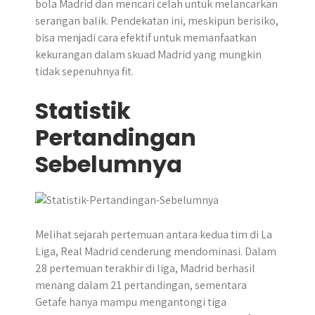
bola Madrid dan mencari celah untuk melancarkan
serangan balik. Pendekatan ini, meskipun berisiko,
bisa menjadi cara efektif untuk memanfaatkan
kekurangan dalam skuad Madrid yang mungkin
tidak sepenuhnya fit.
Statistik
Pertandingan
Sebelumnya
Melihat sejarah pertemuan antara kedua tim di La
Liga, Real Madrid cenderung mendominasi. Dalam
28 pertemuan terakhir di liga, Madrid berhasil
menang dalam 21 pertandingan, sementara
Getafe hanya mampu mengantongi tiga