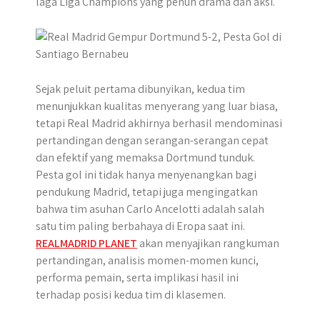
laga Liga Champions yang penuh drama dan aksi.
r
p
o
g
a
p
k
e
m
r
Sejak peluit pertama dibunyikan, kedua tim
menunjukkan kualitas menyerang yang luar biasa,
tetapi Real Madrid akhirnya berhasil mendominasi
pertandingan dengan serangan-serangan cepat
dan efektif yang memaksa Dortmund tunduk.
Pesta gol ini tidak hanya menyenangkan bagi
pendukung Madrid, tetapi juga mengingatkan
bahwa tim asuhan Carlo Ancelotti adalah salah
satu tim paling berbahaya di Eropa saat ini.
REALMADRID PLANET
akan menyajikan rangkuman
pertandingan, analisis momen-momen kunci,
performa pemain, serta implikasi hasil ini
terhadap posisi kedua tim di klasemen.