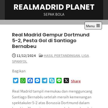
Skip
REALMADRID PLANET
to
content
SEPAK BOLA
Menu
Open
Real Madrid Gempur Dortmund
the
main
5-2, Pesta Gol di Santiago
menu
Bernabeu
11/12/2024
HASIL PERTANDINGAN
,
LIGA
SPANYOL
Bagikan
T
W
F
M
T
S
L
X
Share
w
h
a
e
e
k
i
i
a
c
s
l
y
n
Real Madrid tampil memukau dan mengguncang
t
t
e
s
e
p
e
Santiago Bernabéu setelah meraih kemenangan
t
s
b
e
g
e
spektakuler 5-2 atas Borussia Dortmund dalam
e
A
o
n
r