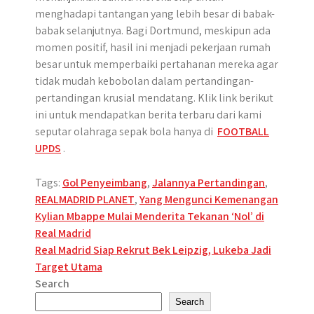
menghadapi tantangan yang lebih besar di babak-
babak selanjutnya. Bagi Dortmund, meskipun ada
momen positif, hasil ini menjadi pekerjaan rumah
besar untuk memperbaiki pertahanan mereka agar
tidak mudah kebobolan dalam pertandingan-
pertandingan krusial mendatang. Klik link berikut
ini untuk mendapatkan berita terbaru dari kami
seputar olahraga sepak bola hanya di
FOOTBALL
UPDS
.
Tags:
Gol Penyeimbang
,
Jalannya Pertandingan
,
REALMADRID PLANET
,
Yang Mengunci Kemenangan
Post
Kylian Mbappe Mulai Menderita Tekanan ‘Nol’ di
Real Madrid
navigation
Real Madrid Siap Rekrut Bek Leipzig, Lukeba Jadi
Target Utama
Search
Search