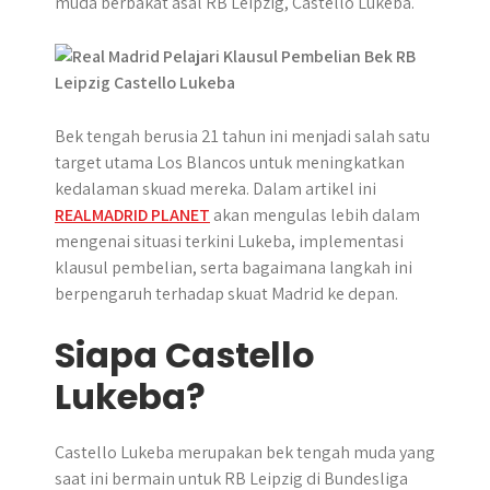
muda berbakat asal RB Leipzig, Castello Lukeba.
r
p
o
g
a
p
k
e
m
r
Bek tengah berusia 21 tahun ini menjadi salah satu
target utama Los Blancos untuk meningkatkan
kedalaman skuad mereka. Dalam artikel ini
REALMADRID PLANET
akan mengulas lebih dalam
mengenai situasi terkini Lukeba, implementasi
klausul pembelian, serta bagaimana langkah ini
berpengaruh terhadap skuat Madrid ke depan.
Siapa Castello
Lukeba?
Castello Lukeba merupakan bek tengah muda yang
saat ini bermain untuk RB Leipzig di Bundesliga