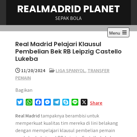
Skip
REALMADRID PLANET
to
content
SEPAK BOLA
Menu
Open
Real Madrid Pelajari Klausul
the
main
Pembelian Bek RB Leipzig Castello
menu
Lukeba
11/20/2024
LIGA SPANYOL
,
TRANSFER
PEMAIN
Bagikan
T
W
F
M
T
S
L
X
Share
w
h
a
e
e
k
i
i
a
c
s
l
y
n
Real Madrid
tampaknya berambisi untuk
t
t
e
s
e
p
e
memperkuat kualitas tim mereka di lini belakang
t
s
b
e
g
e
dengan mempelajari klausul pembelian pemain
e
A
o
n
r