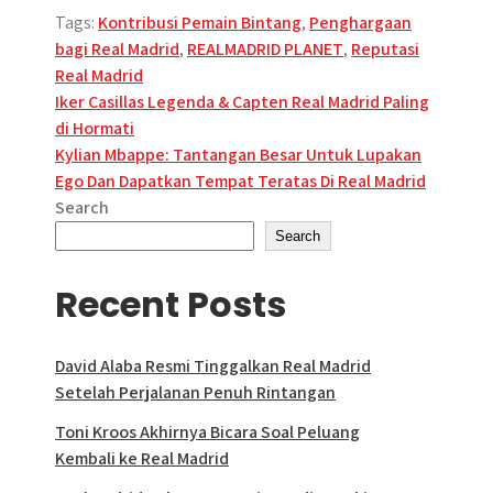
Tags:
Kontribusi Pemain Bintang
,
Penghargaan
bagi Real Madrid
,
REALMADRID PLANET
,
Reputasi
Real Madrid
Post
Iker Casillas Legenda & Capten Real Madrid Paling
di Hormati
navigation
Kylian Mbappe: Tantangan Besar Untuk Lupakan
Ego Dan Dapatkan Tempat Teratas Di Real Madrid
Search
Search
Recent Posts
David Alaba Resmi Tinggalkan Real Madrid
Setelah Perjalanan Penuh Rintangan
Toni Kroos Akhirnya Bicara Soal Peluang
Kembali ke Real Madrid