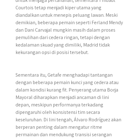
untuk menjaga pertahanan, sementara Thibaut
Courtois tetap menjadi kiper utama yang
diandalkan untuk menepis peluang lawan. Meski
demikian, beberapa pemain seperti Ferland Mendy
dan Dani Carvajal mungkin masih dalam proses
pemulihan dari cedera ringan, tetapi dengan
kedalaman skuad yang dimiliki, Madrid tidak
kekurangan opsi di posisi tersebut.
Sementara itu, Getafe menghadapi tantangan
dengan beberapa pemain kunci yang cedera atau
dalam kondisi kurang fit. Penyerang utama Borja
Mayoral diharapkan menjadi ancaman di lini
depan, meskipun performanya terkadang
dipengaruhi oleh konsistensi tim secara
keseluruhan. Di lini tengah, Álvaro Rodríguez akan
berperan penting dalam mengatur ritme
permainan dan mendukung transisi serangan