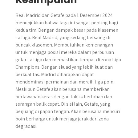
Real Madrid dan Getafe pada 1 Desember 2024
menunjukkan bahwa laga ini sangat penting bagi
kedua tim. Dengan dampak besar pada klasemen
La Liga. Real Madrid, yang sedang bersaing di
puncak klasemen. Membutuhkan kemenangan
untuk menjaga posisi mereka dalam perburuan
gelar La Liga dan memastikan tempat di zona Liga
Champions. Dengan skuad yang lebih kuat dan
berkualitas. Madrid diharapkan dapat
mendominasi permainan dan meraih tiga poin.
Meskipun Getafe akan berusaha memberikan
perlawanan keras dengan taktik bertahan dan
serangan balik cepat. Di sisi lain, Getafe, yang
berjuang di papan tengah. Akan berusaha mencuri
poin berharga untuk menjaga jarak dari zona
degradasi.