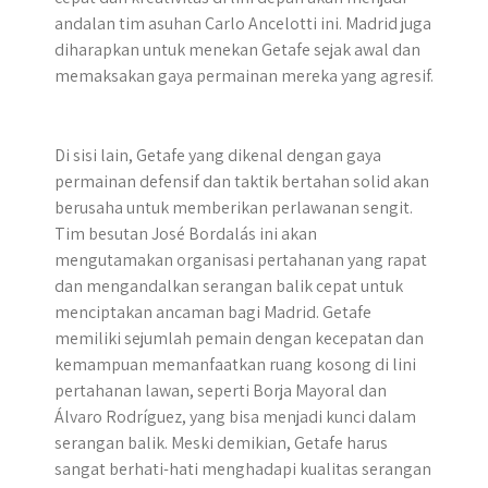
andalan tim asuhan Carlo Ancelotti ini. Madrid juga
diharapkan untuk menekan Getafe sejak awal dan
memaksakan gaya permainan mereka yang agresif.
Di sisi lain, Getafe yang dikenal dengan gaya
permainan defensif dan taktik bertahan solid akan
berusaha untuk memberikan perlawanan sengit.
Tim besutan José Bordalás ini akan
mengutamakan organisasi pertahanan yang rapat
dan mengandalkan serangan balik cepat untuk
menciptakan ancaman bagi Madrid. Getafe
memiliki sejumlah pemain dengan kecepatan dan
kemampuan memanfaatkan ruang kosong di lini
pertahanan lawan, seperti Borja Mayoral dan
Álvaro Rodríguez, yang bisa menjadi kunci dalam
serangan balik. Meski demikian, Getafe harus
sangat berhati-hati menghadapi kualitas serangan