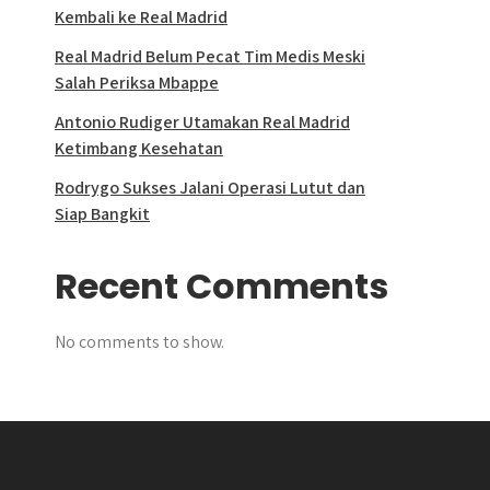
Kembali ke Real Madrid
Real Madrid Belum Pecat Tim Medis Meski
Salah Periksa Mbappe
Antonio Rudiger Utamakan Real Madrid
Ketimbang Kesehatan
Rodrygo Sukses Jalani Operasi Lutut dan
Siap Bangkit
Recent Comments
No comments to show.