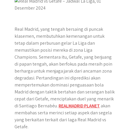
r
Real Madrid, yang tengah bersaing di puncak
klasemen, membutuhkan kemenangan untuk
tetap dalam perburuan gelar La Liga dan
memastikan posisi mereka di zona Liga
Champions. Sementara itu, Getafe, yang berjuang
di papan tengah, akan berfokus pada meraih poin
berharga untuk menjaga jarak dari ancaman zona
degradasi. Pertandingan ini diprediksi akan
mempertemukan dominasi penguasaan bola
Madrid dengan taktik bertahan dan serangan balik
cepat dari Getafe, menciptakan duel yang menarik
di Santiago Bernabéu.
REALMADRID PLANET
akan
membahas serta merinci setiap aspek dan segela
yang berkaitan terkait dari laga Real Madrid vs
Getafe.