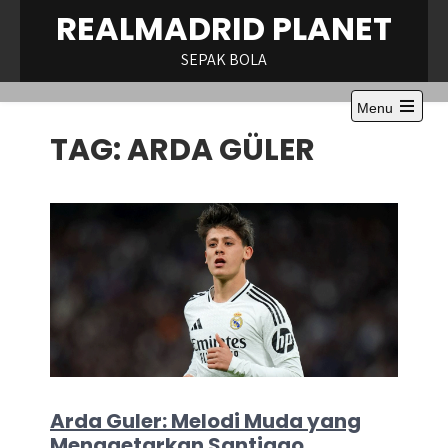
Skip
REALMADRID PLANET
to
content
SEPAK BOLA
Menu
Open
TAG:
ARDA GÜLER
the
main
menu
Arda Guler: Melodi Muda yang
Menggetarkan Santiago