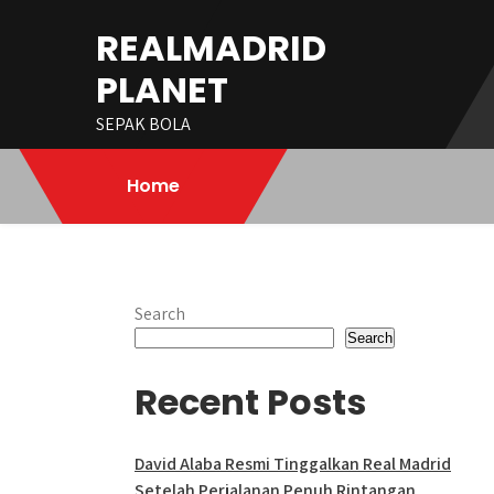
Skip
REALMADRID
to
content
PLANET
SEPAK BOLA
Home
Search
Search
Recent Posts
David Alaba Resmi Tinggalkan Real Madrid
Setelah Perjalanan Penuh Rintangan