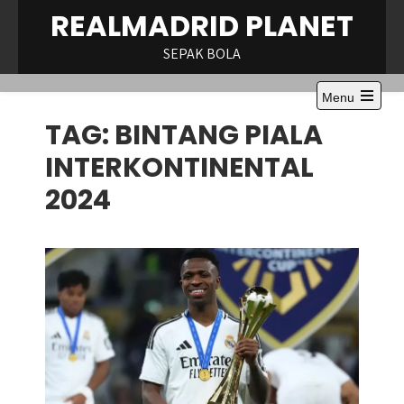
Skip
REALMADRID PLANET
to
content
SEPAK BOLA
Menu
Open
TAG:
BINTANG PIALA
the
main
menu
INTERKONTINENTAL
2024