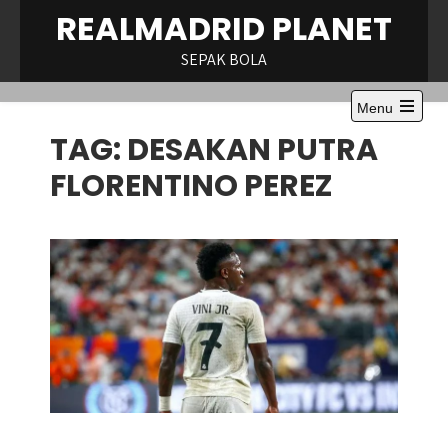
Skip
REALMADRID PLANET
to
content
SEPAK BOLA
Menu
Open
TAG:
DESAKAN PUTRA
the
main
menu
FLORENTINO PEREZ