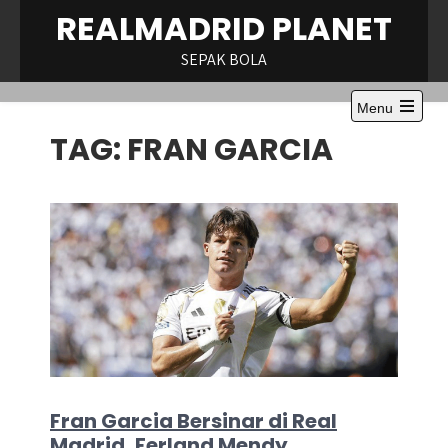
Skip
REALMADRID PLANET
to
content
SEPAK BOLA
Menu
Open
TAG:
FRAN GARCIA
the
main
menu
Fran Garcia Bersinar di Real
Madrid, Ferland Mendy