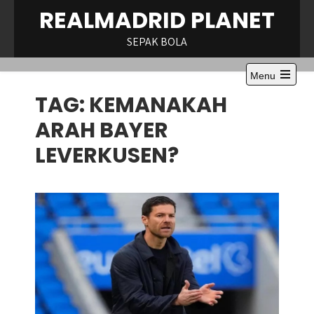
Skip
REALMADRID PLANET
to
content
SEPAK BOLA
Menu
Open
TAG:
KEMANAKAH
the
main
menu
ARAH BAYER
LEVERKUSEN?