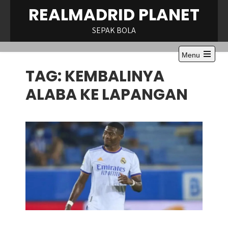
Skip
REALMADRID PLANET
to
content
SEPAK BOLA
Menu
Open
TAG:
KEMBALINYA
the
main
menu
ALABA KE LAPANGAN