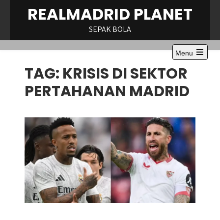
Skip
REALMADRID PLANET
to
content
SEPAK BOLA
Menu
Open
TAG:
KRISIS DI SEKTOR
the
main
menu
PERTAHANAN MADRID