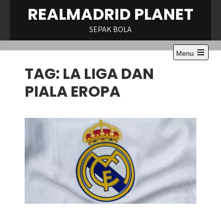
Skip
REALMADRID PLANET
to
content
SEPAK BOLA
Menu
Open
TAG:
LA LIGA DAN
the
main
menu
PIALA EROPA