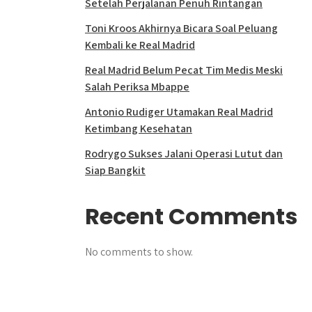
Setelah Perjalanan Penuh Rintangan
Toni Kroos Akhirnya Bicara Soal Peluang
Kembali ke Real Madrid
Real Madrid Belum Pecat Tim Medis Meski
Salah Periksa Mbappe
Antonio Rudiger Utamakan Real Madrid
Ketimbang Kesehatan
Rodrygo Sukses Jalani Operasi Lutut dan
Siap Bangkit
Recent Comments
No comments to show.