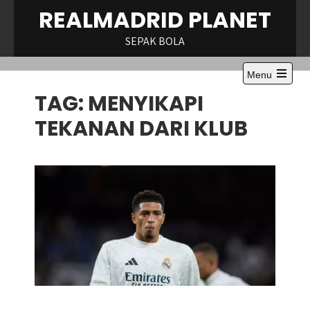
Skip
REALMADRID PLANET
to
content
SEPAK BOLA
Menu
Open
TAG:
MENYIKAPI
the
main
menu
TEKANAN DARI KLUB