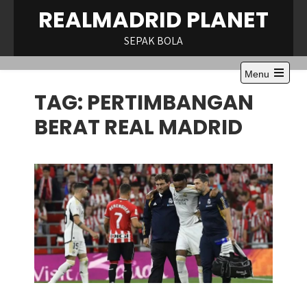
Skip
REALMADRID PLANET
to
content
SEPAK BOLA
Menu
Open
TAG:
PERTIMBANGAN
the
main
menu
BERAT REAL MADRID