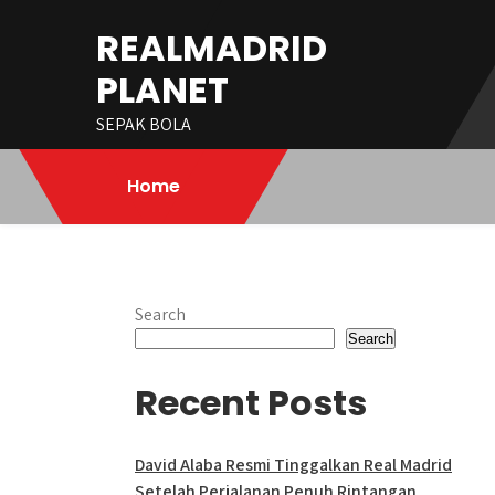
Skip
REALMADRID
to
content
PLANET
SEPAK BOLA
Home
Search
Search
Recent Posts
David Alaba Resmi Tinggalkan Real Madrid
Setelah Perjalanan Penuh Rintangan