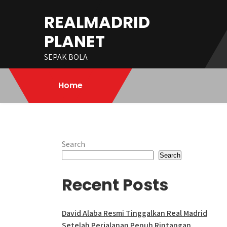
Skip
REALMADRID
to
content
PLANET
SEPAK BOLA
Home
Search
Search
Recent Posts
David Alaba Resmi Tinggalkan Real Madrid
Setelah Perjalanan Penuh Rintangan