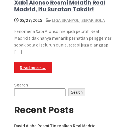
Xabi Alonso Resmi Melatih Real
Madrid, Itu Suratan Takdir!
05/27/2025
LIGA SPANYOL
,
SEPAK BOLA
Fenomena Xabi Alonso menjadi pelatih Real
Madrid tidak hanya menarik perhatian penggemar
sepak bola di seluruh dunia, tetapi juga dianggap
[…]
Read more →
Search
Search
Recent Posts
David Alaba Resmi Tinggalkan Real Madrid