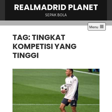
Skip
REALMADRID PLANET
to
content
SEPAK BOLA
Menu
Open
TAG:
TINGKAT
the
main
menu
KOMPETISI YANG
TINGGI