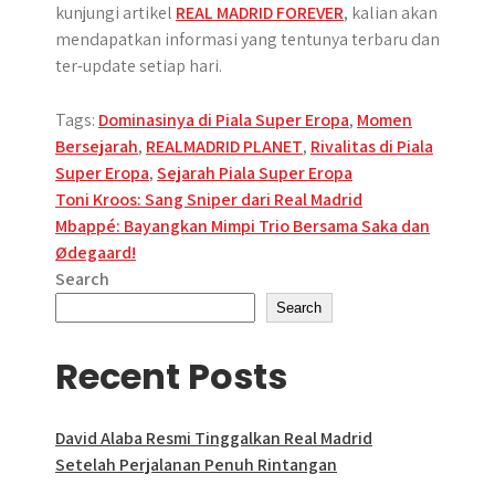
kunjungi artikel
REAL MADRID FOREVER
, kalian akan
mendapatkan informasi yang tentunya terbaru dan
ter-update setiap hari.
Tags:
Dominasinya di Piala Super Eropa
,
Momen
Bersejarah
,
REALMADRID PLANET
,
Rivalitas di Piala
Super Eropa
,
Sejarah Piala Super Eropa
Post
Toni Kroos: Sang Sniper dari Real Madrid
Mbappé: Bayangkan Mimpi Trio Bersama Saka dan
navigation
Ødegaard!
Search
Search
Recent Posts
David Alaba Resmi Tinggalkan Real Madrid
Setelah Perjalanan Penuh Rintangan