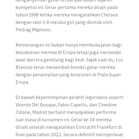
kompetisi ini. Gelar pertama mereka diraih pada
tahun 1998 ketika mereka mengalahkan Chelsea
dengan skor 1-0 melalui gol yang dicetak oleh
Pedrag Mijatovic.
Kemenangan ini bukan hanya membuka jalan bagi
kesuksesan mereka di Eropa tetapi juga menandai
awal dari era gemilang bagi klub. Sejak saat itu, Los
Blancos terus menambah koleksi gelar mereka
dengan penampilan yang konsisten di Piala Super
Eropa.
Di bawah kepemimpinan pelatih legendaris seperti
Vicente Del Bosque, Fabio Capello, dan Zinedine
Zidane, Madrid berhasil menunjukkan performa
luar biasa di turnamen ini. Gelar ke-14 mereka
diraih setelah mengalahkan Eintracht Frankfurt di
final pada tahun 2022. Secara definitif memperkuat