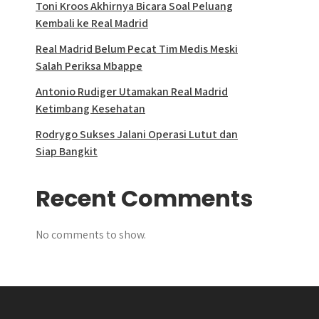
Toni Kroos Akhirnya Bicara Soal Peluang
Kembali ke Real Madrid
Real Madrid Belum Pecat Tim Medis Meski
Salah Periksa Mbappe
Antonio Rudiger Utamakan Real Madrid
Ketimbang Kesehatan
Rodrygo Sukses Jalani Operasi Lutut dan
Siap Bangkit
Recent Comments
No comments to show.