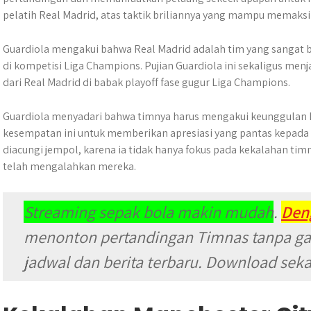
pelatih Real Madrid, atas taktik briliannya yang mampu memaks
Guardiola mengakui bahwa Real Madrid adalah tim yang sangat
di kompetisi Liga Champions. Pujian Guardiola ini sekaligus men
dari Real Madrid di babak playoff fase gugur Liga Champions.
Guardiola menyadari bahwa timnya harus mengakui keunggulan R
kesempatan ini untuk memberikan apresiasi yang pantas kepada riv
diacungi jempol, karena ia tidak hanya fokus pada kekalahan timn
telah mengalahkan mereka.
Streaming sepak bola makin mudah
.
Den
menonton pertandingan Timnas tanpa ga
jadwal dan berita terbaru. Download seka