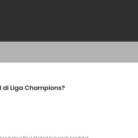
d di Liga Champions?
akan bahwa Real Madrid bukanlah kandidat