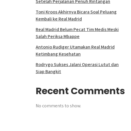
Setelah Perjalanan Penuh Rintangan
Toni Kroos Akhirnya Bicara Soal Peluang
Kembali ke Real Madrid
Real Madrid Belum Pecat Tim Medis Meski
Salah Periksa Mbappe
Antonio Rudiger Utamakan Real Madrid
Ketimbang Kesehatan
Rodrygo Sukses Jalani Operasi Lutut dan
Siap Bangkit
Recent Comments
No comments to show.