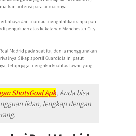
imalkan potensi para pemainnya.
 berbahaya dan mampu mengalahkan siapa pun
jadi pengakuan atas kekalahan Manchester City
eal Madrid pada saat itu, dan ia menggunakan
alnya. Sikap sportif Guardiola ini patut
ya, tetapi juga mengakui kualitas lawan yang
gan ShotsGoal Apk
, Anda bisa
ngguan iklan, lengkap dengan
rang.