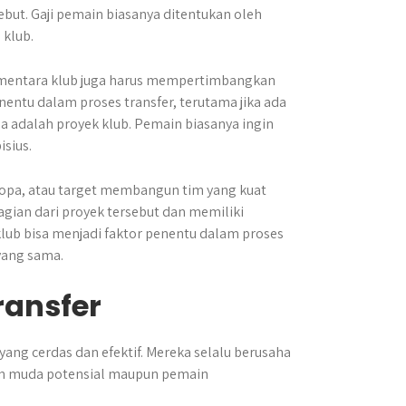
ebut. Gaji pemain biasanya ditentukan oleh
 klub.
sementara klub juga harus mempertimbangkan
entu dalam proses transfer, terutama jika ada
a adalah proyek klub. Pemain biasanya ingin
sius.
 Eropa, atau target membangun tim yang kuat
ian dari proyek tersebut dan memiliki
ub bisa menjadi faktor penentu dalam proses
yang sama.
ransfer
yang cerdas dan efektif. Mereka selalu berusaha
in muda potensial maupun pemain