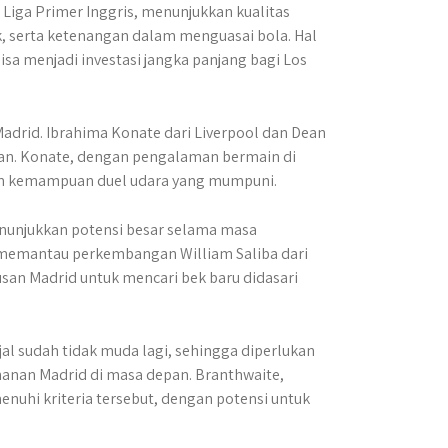
Liga Primer Inggris, menunjukkan kualitas
 serta ketenangan dalam menguasai bola. Hal
sa menjadi investasi jangka panjang bagi Los
drid. Ibrahima Konate dari Liverpool dan Dean
kan. Konate, dengan pengalaman bermain di
 dan kemampuan duel udara yang mumpuni.
enunjukkan potensi besar selama masa
memantau perkembangan William Saliba dari
san Madrid untuk mencari bek baru didasari
al sudah tidak muda lagi, sehingga diperlukan
anan Madrid di masa depan. Branthwaite,
uhi kriteria tersebut, dengan potensi untuk