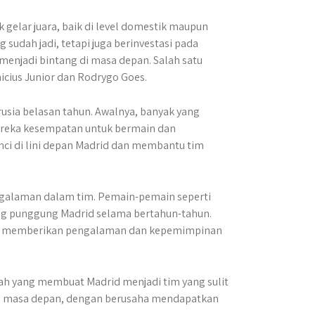
 gelar juara, baik di level domestik maupun
sudah jadi, tetapi juga berinvestasi pada
njadi bintang di masa depan. Salah satu
nicius Junior dan Rodrygo Goes.
rusia belasan tahun. Awalnya, banyak yang
eka kesempatan untuk bermain dan
nci di lini depan Madrid dan membantu tim
galaman dalam tim. Pemain-pemain seperti
ang punggung Madrid selama bertahun-tahun.
juga memberikan pengalaman dan kepemimpinan
h yang membuat Madrid menjadi tim yang sulit
i di masa depan, dengan berusaha mendapatkan