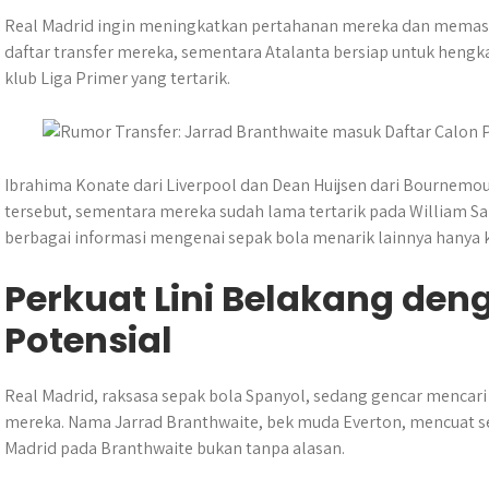
w
h
a
e
e
k
i
i
a
c
s
l
y
n
Real Madrid ingin meningkatkan pertahanan mereka dan memasu
t
t
e
s
e
p
e
daftar transfer mereka, sementara Atalanta bersiap untuk he
t
s
b
e
g
e
klub Liga Primer yang tertarik.
e
A
o
n
r
r
p
o
g
a
p
k
e
m
r
Ibrahima Konate dari Liverpool dan Dean Huijsen dari Bournemo
tersebut, sementara mereka sudah lama tertarik pada William Sal
berbagai informasi mengenai sepak bola menarik lainnya hanya 
Perkuat Lini Belakang de
Potensial
Real Madrid, raksasa sepak bola Spanyol, sedang gencar mencari
mereka. Nama Jarrad Branthwaite, bek muda Everton, mencuat se
Madrid pada Branthwaite bukan tanpa alasan.