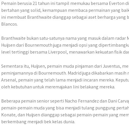
Pemain berusia 21 tahun ini tampil memukau bersama Everton di 
bertahan yang solid, kemampuan membaca permainan yang baik,
ini membuat Branthwaite dianggap sebagai aset berharga yang bi
Blancos.
Branthwaite bukan satu-satunya nama yang masuk dalam radar Ma
Huijsen dari Bournemouth juga menjadi opsi yang dipertimbang
level tertinggi bersama Liverpool, menawarkan kekuatan fisik
Sementara itu, Huijsen, pemain muda pinjaman dari Juventus, m
peminjamannya di Bournemouth. Madrid juga dikabarkan masih 
Arsenal, pemain yang telah lama menjadi incaran mereka. Keputu
oleh kebutuhan untuk meremajakan lini belakang mereka.
Beberapa pemain senior seperti Nacho Fernandez dan Dani Carvaj
pemain-pemain muda yang bisa menjadi tulang punggung pertah
Konate, dan Huijsen dianggap sebagai pemain-pemain yang memen
berkembang menjadi bek kelas dunia.