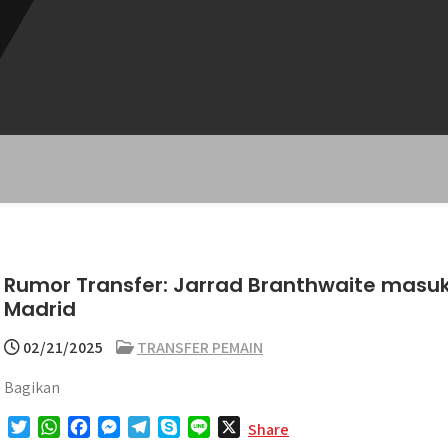
Rumor Transfer: Jarrad Branthwaite masuk
Madrid
02/21/2025
TRANSFER PEMAIN
Bagikan
T
W
F
M
T
S
L
X
Share