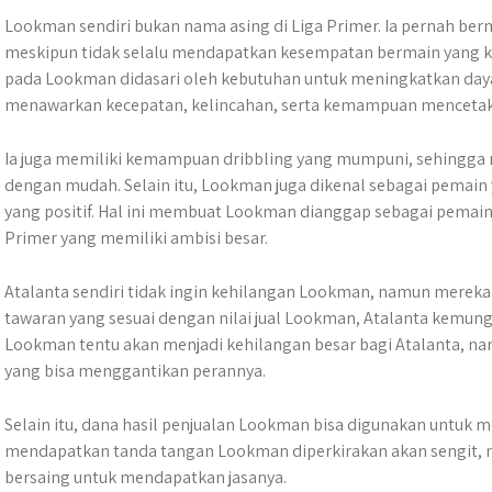
Lookman sendiri bukan nama asing di Liga Primer. Ia pernah berm
meskipun tidak selalu mendapatkan kesempatan bermain yang kon
pada Lookman didasari oleh kebutuhan untuk meningkatkan da
menawarkan kecepatan, kelincahan, serta kemampuan mencetak 
Ia juga memiliki kemampuan dribbling yang mumpuni, sehingg
dengan mudah. Selain itu, Lookman juga dikenal sebagai pemain 
yang positif. Hal ini membuat Lookman dianggap sebagai pemain
Primer yang memiliki ambisi besar.
Atalanta sendiri tidak ingin kehilangan Lookman, namun mereka ju
tawaran yang sesuai dengan nilai jual Lookman, Atalanta kemun
Lookman tentu akan menjadi kehilangan besar bagi Atalanta, n
yang bisa menggantikan perannya.
Selain itu, dana hasil penjualan Lookman bisa digunakan untuk m
mendapatkan tanda tangan Lookman diperkirakan akan sengit, m
bersaing untuk mendapatkan jasanya.