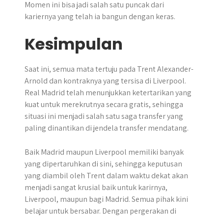
Momen ini bisa jadi salah satu puncak dari
kariernya yang telah ia bangun dengan keras.
Kesimpulan
Saat ini, semua mata tertuju pada Trent Alexander-
Arnold dan kontraknya yang tersisa di Liverpool.
Real Madrid telah menunjukkan ketertarikan yang
kuat untuk merekrutnya secara gratis, sehingga
situasi ini menjadi salah satu saga transfer yang
paling dinantikan di jendela transfer mendatang.
Baik Madrid maupun Liverpool memiliki banyak
yang dipertaruhkan di sini, sehingga keputusan
yang diambil oleh Trent dalam waktu dekat akan
menjadi sangat krusial baik untuk karirnya,
Liverpool, maupun bagi Madrid. Semua pihak kini
belajar untuk bersabar. Dengan pergerakan di