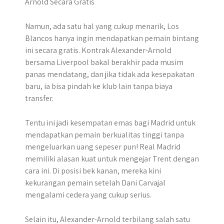
r
Namun, ada satu hal yang cukup menarik, Los
Blancos hanya ingin mendapatkan pemain bintang
ini secara gratis.​ Kontrak Alexander-Arnold
bersama Liverpool bakal berakhir pada musim
panas mendatang, dan jika tidak ada kesepakatan
baru, ia bisa pindah ke klub lain tanpa biaya
transfer.
Tentu ini jadi kesempatan emas bagi Madrid untuk
mendapatkan pemain berkualitas tinggi tanpa
mengeluarkan uang sepeser pun! Real Madrid
memiliki alasan kuat untuk mengejar Trent dengan
cara ini. Di posisi bek kanan, mereka kini
kekurangan pemain setelah Dani Carvajal
mengalami cedera yang cukup serius.
Selain itu, Alexander-Arnold terbilang salah satu