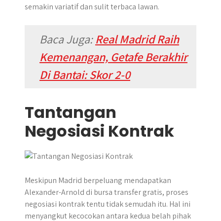
semakin variatif dan sulit terbaca lawan.
Baca Juga:
Real Madrid Raih
Kemenangan, Getafe Berakhir
Di Bantai: Skor 2-0
Tantangan
Negosiasi Kontrak
Meskipun Madrid berpeluang mendapatkan
Alexander-Arnold di bursa transfer gratis, proses
negosiasi kontrak tentu tidak semudah itu. Hal ini
menyangkut kecocokan antara kedua belah pihak