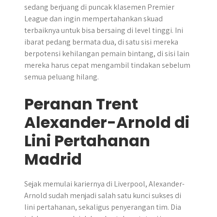
sedang berjuang di puncak klasemen Premier
League dan ingin mempertahankan skuad
terbaiknya untuk bisa bersaing di level tinggi. Ini
ibarat pedang bermata dua, di satu sisi mereka
berpotensi kehilangan pemain bintang, di sisi lain
mereka harus cepat mengambil tindakan sebelum
semua peluang hilang.
Peranan Trent
Alexander-Arnold di
Lini Pertahanan
Madrid
Sejak memulai kariernya di Liverpool, Alexander-
Arnold sudah menjadi salah satu kunci sukses di
lini pertahanan, sekaligus penyerangan tim. Dia