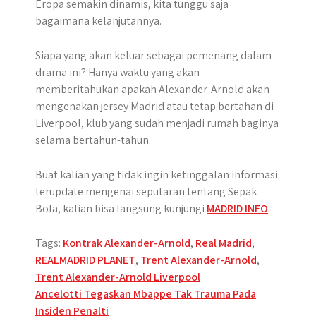
Eropa semakin dinamis, kita tunggu saja
bagaimana kelanjutannya.
Siapa yang akan keluar sebagai pemenang dalam
drama ini? Hanya waktu yang akan
memberitahukan apakah Alexander-Arnold akan
mengenakan jersey Madrid atau tetap bertahan di
Liverpool, klub yang sudah menjadi rumah baginya
selama bertahun-tahun.
Buat kalian yang tidak ingin ketinggalan informasi
terupdate mengenai seputaran tentang Sepak
Bola, kalian bisa langsung kunjungi
MADRID INFO
.
Tags:
Kontrak Alexander-Arnold
,
Real Madrid
,
REALMADRID PLANET
,
Trent Alexander-Arnold
,
Trent Alexander-Arnold Liverpool
Post
Ancelotti Tegaskan Mbappe Tak Trauma Pada
Insiden Penalti